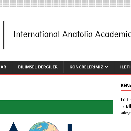
LAR
BİLİMSEL DERGİLER
KONGRELERİMİZ
İLET
KEN
Lütfe
→ Bi
bileş