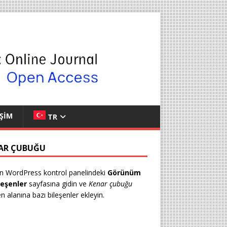
İŞİM
TR
AR ÇUBUĞU
n WordPress kontrol panelindeki
Görünüm
leşenler
sayfasına gidin ve
Kenar çubuğu
en alanına bazı bileşenler ekleyin.