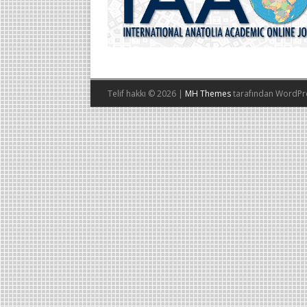
Telif hakkı © 2026 |
MH Themes
tarafından WordPr