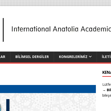
LAR
BİLİMSEL DERGİLER
KONGRELERİMİZ
İLET
KEN
Lütfe
→ Bi
bileş