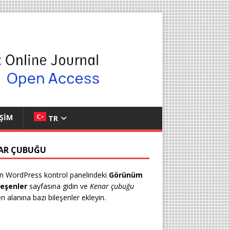
İŞİM
TR
AR ÇUBUĞU
n WordPress kontrol panelindeki
Görünüm
leşenler
sayfasına gidin ve
Kenar çubuğu
en alanına bazı bileşenler ekleyin.